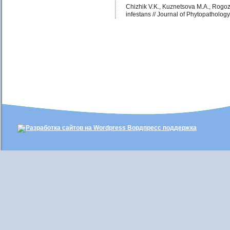
Chizhik V.K., Kuznetsova M.A., Rogoz
infestans // Journal of Phytopathology