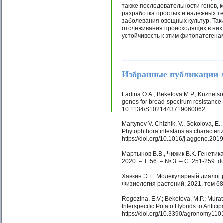
также последовательности генов,
разработка простых и надежных т
заболевания овощных культур. Так
отслеживания происходящих в них 
устойчивость к этим фитопатогена
Избранные публикации 
Fadina O.A., Beketova M.P., Kuznets
genes for broad-spectrum resistance t
10.1134/S1021443719060062
Martynov V. Chizhik, V., Sokolova, E.
Phytophthora infestans as characteri
https://doi.org/10.1016/j.aggene.201
Мартынов В.В., Чижик В.К. Генети
2020. – Т. 56. – № 3. – С. 251-259
Хавкин Э.Е. Молекулярный диалог 
Физиология растений, 2021, том 68
Rogozina, E.V.; Beketova, M.P.; Murat
Interspecific Potato Hybrids to Antici
https://doi.org/10.3390/agronomy110