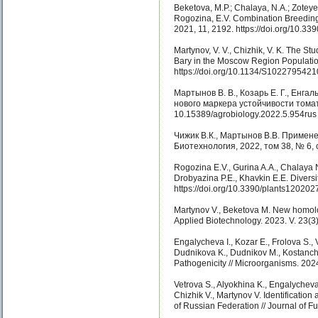
Beketova, M.P.; Chalaya, N.A.; Zoteyev
Rogozina, Е.V. Combination Breeding 
2021, 11, 2192. https://doi.org/10.
Martynov, V. V., Chizhik, V. K. The S
Bary in the Moscow Region Population
https://doi.org/10.1134/S102279542
Мартынов В. В., Козарь Е. Г., Енг
нового маркера устойчивости томат
10.15389/agrobiology.2022.5.954rus
Чижик В.К., Мартынов В.В. Примене
Биотехнология, 2022, том 38, № 6,
Rogozina E.V., Gurina A.A., Chalaya 
Drobyazina P.E., Khavkin E.E. Diversit
https://doi.org/10.3390/plants120202
Martynov V., Beketova M. New homolo
Applied Biotechnology. 2023. V. 23(
Engalycheva I., Kozar E., Frolova S., 
Dudnikova K., Dudnikov M., Kostanchu
Pathogenicity // Microorganisms. 2024
Vetrova S., Alyokhina K., Engalycheva
Chizhik V., Martynov V. Identificati
of Russian Federation // Journal of Fu