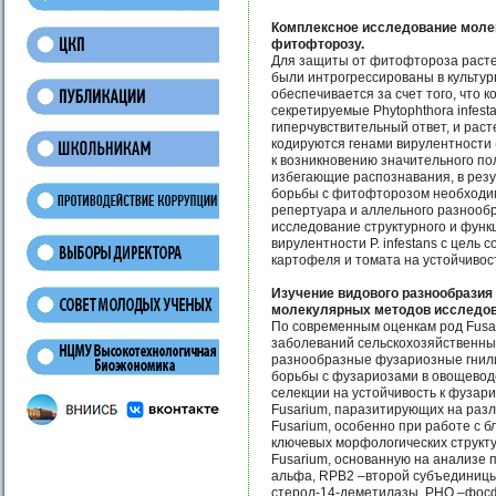
Комплексное исследование молек
фитофторозу.
Для защиты от фитофтороза растен
были интрогрессированы в культур
обеспечивается за счет того, что
секретируемые Phytophthora infest
гиперчувствительный ответ, и раст
кодируются генами вирулентности 
к возникновению значительного по
избегающие распознавания, в резу
борьбы с фитофторозом необходим
репертуара и аллельного разнообра
исследование структурного и функ
вирулентности P. infestans с цел
картофеля и томата на устойчивос
Изучение видового разнообразия
молекулярных методов исследо
По современным оценкам род Fusar
заболеваний сельскохозяйственных
разнообразные фузариозные гнили
борьбы с фузариозами в овощеводс
селекции на устойчивость к фузар
Fusarium, паразитирующих на разл
Fusarium, особенно при работе с 
ключевых морфологических структ
Fusarium, основанную на анализе 
альфа, RPB2 –второй субъединицы 
стерол-14-деметилазы, PHO –фосф