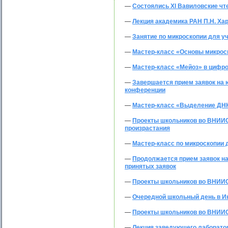
—
Состоялись XI Вавиловские чт
—
Лекция академика РАН П.Н. Ха
—
Занятие по микроскопии для 
—
Мастер-класс «Основы микрос
—
Мастер-класс «Мейоз» в цифро
—
Завершается прием заявок на
конференции
—
Мастер-класс «Выделение ДН
—
Проекты школьников во ВНИИС
произрастания
—
Мастер-класс по микроскопии 
—
Продолжается прием заявок н
принятых заявок
—
Проекты школьников во ВНИИСБ
—
Очередной школьный день в И
—
Проекты школьников во ВНИИСБ:
—
Лекция заведующего лаборатор