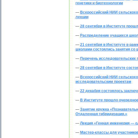
генетики и биотехнологии
—
Всероссийский НИИ сельскохоз
лекции
—
28 сентября в Институте прош
—
Распределение учащихся школ
—
21 сентября в Институте в ра
школами состоялись занятия со
—
Перечень исследовательских 
—
28 сентября в Институте сост
—
Всероссийский НИИ сельскохоз
исследовательским проектам
—
22 декабря состоялось заключи
—
В Институте прошло очередное
—
Занятие кружка «Познавательно
Отдаленная гибридизация.»
—
Лекция «Генная инженерия — о
—
Мастер-классы для участнико