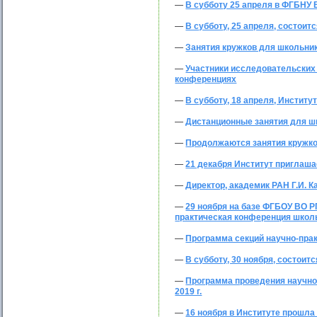
—
В субботу 25 апреля в ФГБНУ
—
В субботу, 25 апреля, состои
—
Занятия кружков для школьник
—
Участники исследовательских 
конференциях
—
В субботу, 18 апреля, Институ
—
Дистанционные занятия для ш
—
Продолжаются занятия кружко
—
21 декабря Институт приглаша
—
Директор, академик РАН Г.И. 
—
29 ноября на базе ФГБОУ ВО 
практическая конференция школ
—
Программа секций научно-прак
—
В субботу, 30 ноября, состоит
—
Программа проведения научно
2019 г.
—
16 ноября в Институте прошла