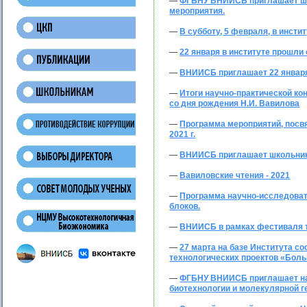
—
ФГБНУ ВНИИСБ приглашает шк
мероприятия.
—
В субботу, 5 февраля, в инст
—
22 января в институте прошл
—
ВНИИСБ приглашает 22 января 
—
Итоги научно-практической ко
со дня рождения Н.И. Вавилова
—
Программа мероприятий, посвя
2021 г.
—
ВНИИСБ приглашает школьнико
—
Вавиловские чтения - 2021
—
Программа научно-исследовател
блоков.
—
ВНИИСБ в рамках фестиваля тв
—
27 марта на базе Института со
технологических проектов «Бол
—
ФГБНУ ВНИИСБ приглашает на
биотехнологии и молекулярной г