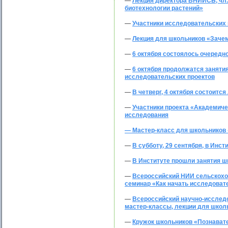
—
Лекция директора ВНИИСБ, чл.
биотехнологии растений»
—
Участники исследовательских
—
Лекция для школьников «Зачем
—
6 октября состоялось очередно
—
6 октября продолжатся занятия
исследовательских проектов
—
В четверг, 4 октября состоитс
—
Участники проекта «Академиче
исследования
—
Мастер-класс для школьников
—
В субботу, 29 сентября, в Инс
—
В Институте прошли занятия ш
—
Всероссийский НИИ сельскохоз
семинар «Как начать исследоват
—
Всероссийский научно-исследо
мастер-классы, лекции для школ
—
Кружок школьников «Познавател