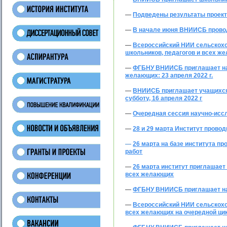
—
Подведены результаты проект
—
В начале июня ВНИИСБ провод
—
Всероссийский НИИ сельскохо
школьников, педагогов и всех ж
—
ФГБНУ ВНИИСБ приглашает на 
желающих: 23 апреля 2022 г.
—
ВНИИСБ приглашает учащихся,
субботу, 16 апреля 2022 г
—
Очередная сессия научно-исс
—
28 и 29 марта Институт прово
—
26 марта на базе института п
работ
—
26 марта институт приглашает
всех желающих
—
ФГБНУ ВНИИСБ приглашает на
—
Всероссийский НИИ сельскохо
всех желающих на очередной ци