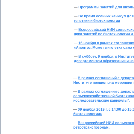
—
Программы занятий для школь
—
Во время осенних каникул для
генетики и биотехнологии
—
Всероссийский НИИ сельскохоз
цикл занятий по биотехнологии и
—
16 ноября в рамках соглашени
«Апоптоз. Может ли клетка сама 
—
В субботу, 9 ноября, в Инсти
департаментом образования и на
—
В рамках соглашений с департ
Институте прошел ряд мероприят
—
В рамках соглашений с департ
сельскохозяйственной биотехнол
исследовательские каникулы".
—
09 ноября 2019 г. с 14:00 до 
биотехнологии»
—
Всероссийский НИИ сельскохо
ретротранспозонам.