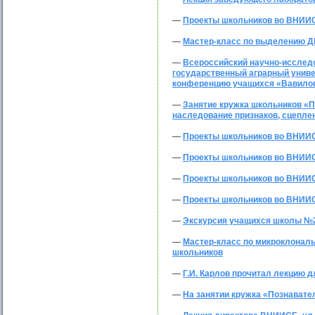
—
Проекты школьников во ВНИИ
—
Мастер-класс по выделению 
—
Всероссийский научно-исследо
государственный аграрный униве
конференцию учащихся «Вавилов
—
Занятие кружка школьников «П
наследование признаков, сцепле
—
Проекты школьников во ВНИИСБ
—
Проекты школьников во ВНИИС
—
Проекты школьников во ВНИИС
—
Проекты школьников во ВНИИСБ
—
Экскурсия учащихся школы №
—
Мастер-класс по микроклонал
школьников
—
Г.И. Карлов прочитал лекцию 
—
На занятии кружка «Познавате