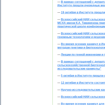
—
В рамках соглашений с департ
Институте прошли очередные ме
—
19 октября в Институте прошл
—
Всероссийский НИИ сельскохоз
МСХА имени К.А. Тимирязева при
практической школе-конференции
—
Всероссийский НИИ сельскохоз
геномным технологиям и решению
—
Во время осенних каникул в Ин
методам генетики и биотехнолог
—
Лекции по генной инженерии и
—
В рамках соглашений с департ
сельскохозяйственной биотехнол
исследовательские каникулы"
—
5 октября в Институте прошли
—
12 октября в Институте состо
—
Научно-исследовательские кан
—
Всероссийский НИИ сельскохоз
—
Во время осенних каникул для