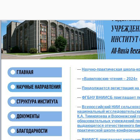
28
—
Научно-практическая школа-к
—
«Вавиловские чтения – 2024»
—
Продолжается регистрация на
—
ФГБНУ ВНИИСБ приглашает пед
—
Всероссийский НИИ сельскохо
национальный исследовательски
К.А. Тимирязева и Воронежский
образовательных учреждений пр
выдающегося отечественного био
практической школе-конференции
—
ВНИИСБ приглашает школьнико