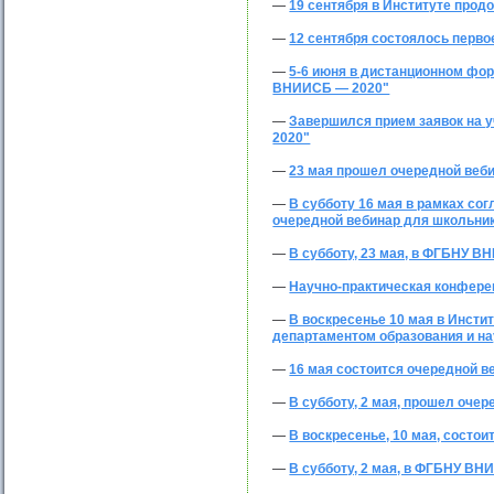
—
19 сентября в Институте прод
—
12 сентября состоялось перво
—
5-6 июня в дистанционном фо
ВНИИСБ — 2020"
—
Завершился прием заявок на 
2020"
—
23 мая прошел очередной веб
—
В субботу 16 мая в рамках со
очередной вебинар для школьни
—
В субботу, 23 мая, в ФГБНУ 
—
Научно-практическая конфере
—
В воскресенье 10 мая в Инсти
департаментом образования и на
—
16 мая состоится очередной 
—
В субботу, 2 мая, прошел оче
—
В воскресенье, 10 мая, состо
—
В субботу, 2 мая, в ФГБНУ ВН