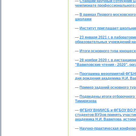
—
Старший научный сотрудник Ц.
чемпионате профессионального м
—
В рамках Первого московског
школами
—
Институт приглашает школьни
—
23 января 2021 г. в лаборато
образовательных учреждений на
—
Итоги основного тура юношес
—
28 ноября 2020 г. в дистанци
"Вавиловские чтения - 2020", 
—
Программа мероприятий ФГБНУ
дня рождения академика Н.И. Ва
—
Пример заданий основного ту
—
Подведены итоги отборочного
Тимирязева
—
ФГБНУ ВНИИСБ и ФГБОУ ВО РГА
студентов ВУЗов принять участие
академика Н.И. Вавилова, истор
—
Научно-практическая конфере