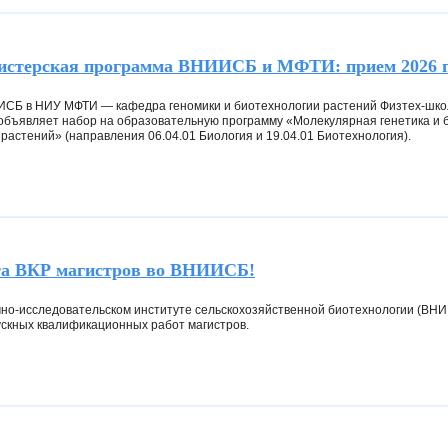
истерская программа ВНИИСБ и МФТИ: прием 2026 г
СБ в НИУ МФТИ — кафедра геномики и биотехнологии растений Физтех-шко
 объявляет набор на образовательную программу «Молекулярная генетика и 
растений» (направления 06.04.01 Биология и 19.04.01 Биотехнология).
та ВКР магистров во ВНИИСБ!
чно-исследовательском институте сельскохозяйственной биотехнологии (ВН
скных квалификационных работ магистров.