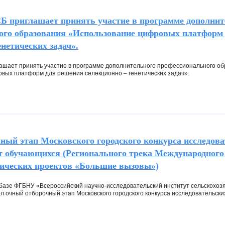
риглашает принять участие в программе дополнит
ого образования «Использование цифровых платформ
енетических задач».
ает принять участие в программе дополнительного профессионального о
вых платформ для решения селекционно – генетических задач».
ный этап Московского городского конкурса исследова
т обучающихся (Регионального трека Международного
гических проектов «Большие вызовы»)
 базе ФГБНУ «Всероссийский научно-исследовательский институт сельскохоз
 очный отборочный этап Московского городского конкурса исследовательски