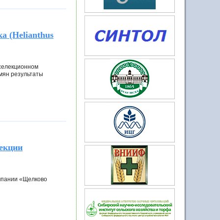
 (Helianthus
 селекционном
емян результаты
лекции
омпании «Щелково