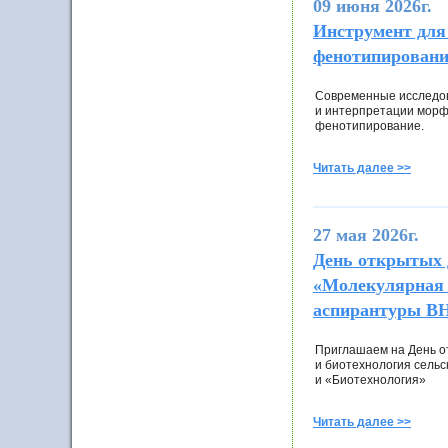
09 июня 2026г.
Инструмент для
фенотипировании
Современные исследов
и интерпретации морф
фенотипирование.
Читать далее >>
27 мая 2026г.
День открытых
«Молекулярная 
аспирантуры 
Приглашаем на День о
и биотехнология сель
и «Биотехнология»
Читать далее >>