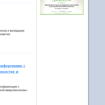
оиска и валидации
развития.
нференцию с
водстве и
конференцию с
нной микробиологии».