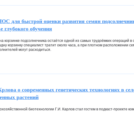
C для быстрой оценки развития семян подсолнечника
ве глубокого обучения
на корзинке подсолнечника остаётся одной из самых трудоёмких операций в
дну корзинку специалист тратит около часа, а при плотном расположении с
олнителей могут расходиться.
рлова о современных генетических технологиях в се
венных растений
хозяйственной биотехнологии Г.И. Карлов стал гостем в подкаст-проекте к