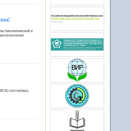
ода!
лы биологической и
биотехнология
ИИСБ) состоялась