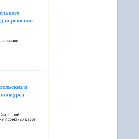
ельного
 для решения
бразования
тельских и
 конкурса
яйственной
х и проектных работ