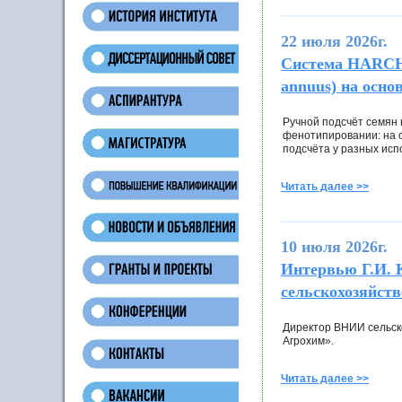
22 июля 2026г.
Система HARCHO
annuus) на осно
Ручной подсчёт семян 
фенотипировании: на о
подсчёта у разных исп
Читать далее >>
10 июля 2026г.
Интервью Г.И. К
сельскохозяйст
Директор ВНИИ сельско
Агрохим».
Читать далее >>