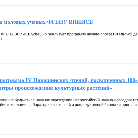
та молодых ученых ФГБНУ ВНИИСБ
 ФГБНУ ВНИИСБ успешно реализует программу научно-просветительской де
в.
рограмма IV Навашинских чтений, посвященных 100-
нтры происхождения культурных растений»
твенное бюджетное научное учреждение Всероссийский научно-исследовател
биотехнологии, лаборатория клеточной и репродуктивной биологии приглаша