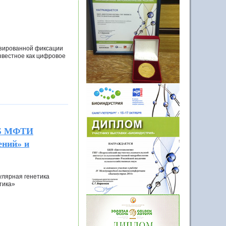
изированной фиксации
звестное как цифровое
СБ МФТИ
ений» и
лярная генетика
тика»