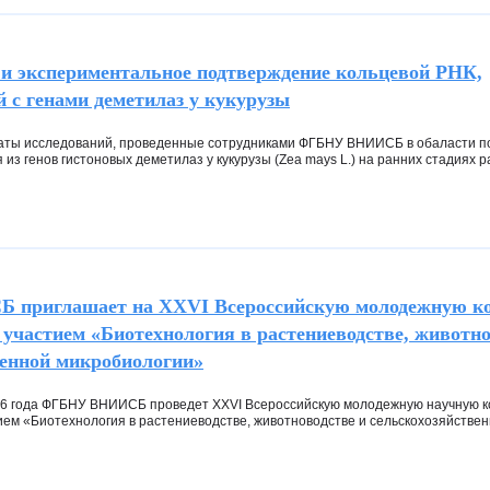
и экспериментальное подтверждение кольцевой РНК,
 с генами деметилаз у кукурузы
аты исследований, проведенные сотрудниками ФГБНУ ВНИИСБ в обаласти п
 из генов гистоновых деметилаз у кукурузы (Zea mays L.) на ранних стадиях 
приглашает на XXVI Всероссийскую молодежную ко
участием «Биотехнология в растениеводстве, животно
венной микробиологии»
026 года ФГБНУ ВНИИСБ проведет XXVI Всероссийскую молодежную научную 
ем «Биотехнология в растениеводстве, животноводстве и сельскохозяйстве