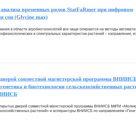
 анализа временных рядов StatFaRmer при цифровом
 сои (Glycine max)
ания в области агробиотехнологий все чаще опираются на методы автомат
офизиологических и спектральных характеристик растений – направление, и
 дверей совместной магистерской программы ВНИИ
генетика и биотехнология сельскохозяйственных раст
ВНИИСБ
ткрытых дверей совместной магистерской программы ВНИИСБ МФТИ «Молеку
скохозяйственных растений» и аспирантуры ВНИИСБ по направлениям «Гене