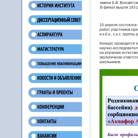
имени Б.В. Всесвятск
В финал вышли 183 р
10 апреля состоялся
работ участников прин
и к.б.н., с.н.с. груп
Конкурс проводится е
научно-исследовател
на изучение естеств
экологически ответс
школьников.