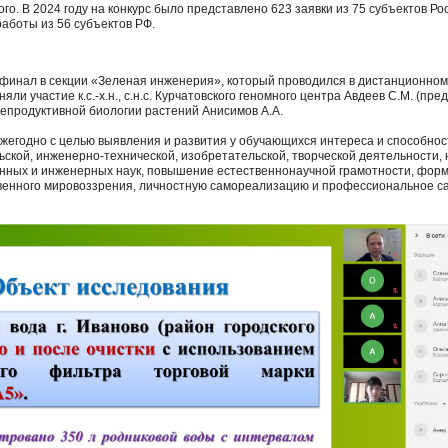
ого. В 2024 году на конкурс было представлено 623 заявки из 75 субъектов Р
аботы из 56 субъектов РФ.
 финал в секции «Зеленая инженерия», который проводился в дистанционно
яли участие к.с.-х.н., с.н.с. Курчатовского геномного центра Авдеев С.М. (пр
пы репродуктивной биологии растений Анисимов А.А.
жегодно с целью выявления и развития у обучающихся интереса и способност
ьской, инженерно-технической, изобретательской, творческой деятельности,
енных и инженерных наук, повышение естественнонаучной грамотности, фор
твенного мировоззрения, личностную самореализацию и профессиональное 