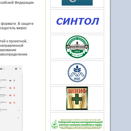
оссийской Федерации.
м формате. В защите
едседатель жюри)
ей к проектной,
 направленной
мирование
самоопределение