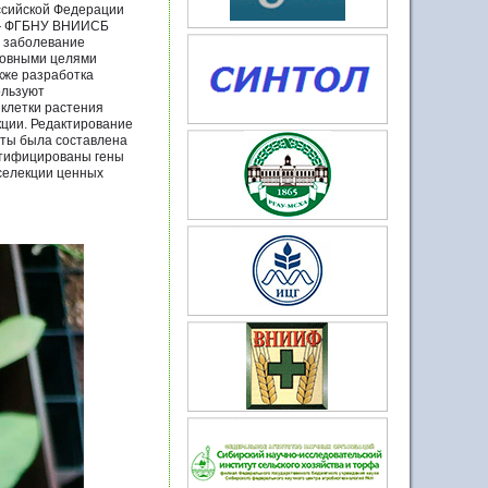
оссийской Федерации
в — ФГБНУ ВНИИСБ
е заболевание
сновными целями
кже разработка
ользуют
клетки растения
кции. Редактирование
оты была составлена
ентифицированы гены
 селекции ценных