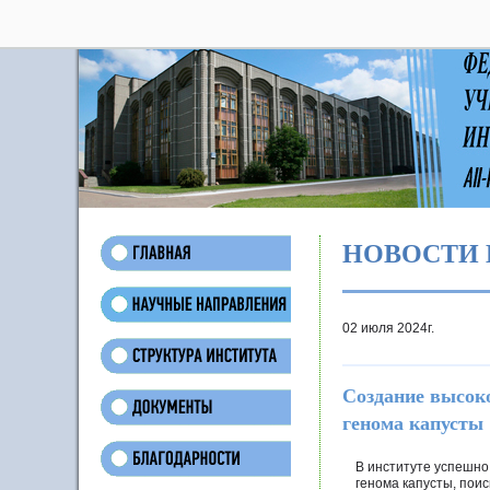
28
НОВОСТИ 
02 июля 2024г.
Создание высок
генома капусты
В институте успешн
генома капусты, поис