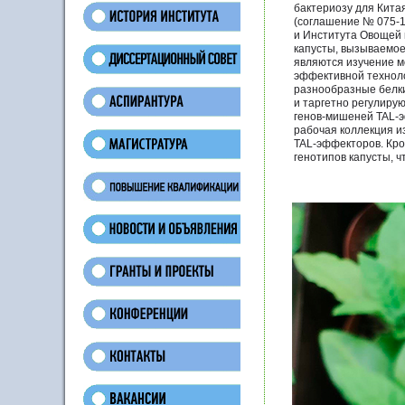
бактериозу для Кита
(соглашение № 075-
и Института Овощей 
капусты, вызываемое
являются изучение м
эффективной техноло
разнообразные белки
и таргетно регулиру
генов-мишеней TAL-э
рабочая коллекция и
TAL-эффекторов. Кро
генотипов капусты, 