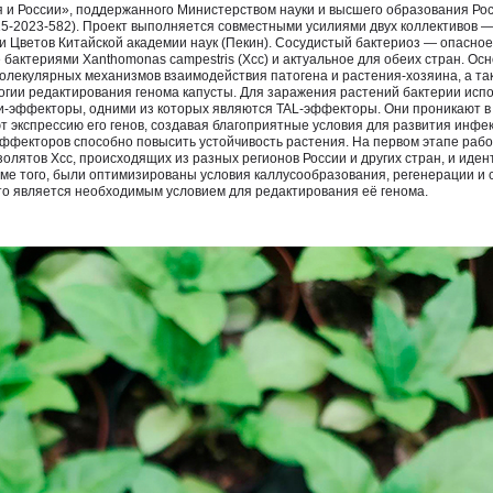
я и России», поддержанного Министерством науки и высшего образования Р
15-2023-582). Проект выполняется совместными усилиями двух коллективо
и Цветов Китайской академии наук (Пекин). Сосудистый бактериоз — опасно
 бактериями Xanthomonas campestris (Xcc) и актуальное для обеих стран. О
олекулярных механизмов взаимодействия патогена и растения-хозяина, а та
гии редактирования генома капусты. Для заражения растений бактерии исп
-эффекторы, одними из которых являются TAL-эффекторы. Они проникают в 
ют экспрессию его генов, создавая благоприятные условия для развития инфе
ффекторов способно повысить устойчивость растения. На первом этапе раб
золятов Xcc, происходящих из разных регионов России и других стран, и ид
ме того, были оптимизированы условия каллусообразования, регенерации и
что является необходимым условием для редактирования её генома.