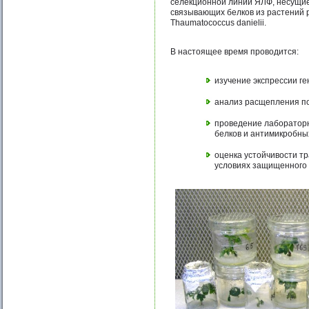
селекционной линии ЯЛФ, несущие 
связывающих белков из растений ро
Thaumatococcus danielii.
В настоящее время проводится:
изучение экспрессии г
анализ расщепления по
проведение лабораторн
белков и антимикробны
оценка устойчивости т
условиях защищенного и