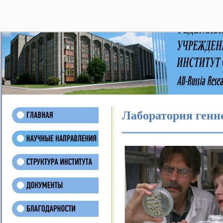
28
Лаборатория генн