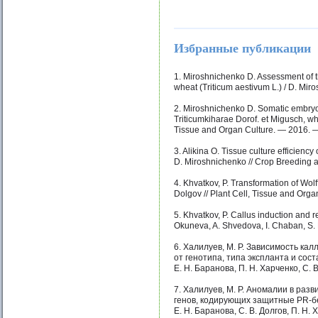
Избранные публикации
1. Miroshnichenko D. Assessment of th
wheat (Triticum aestivum L.) / D. Mi
2. Miroshnichenko D. Somatic embryo
Triticumkiharae Dorof. et Migusch, w
Tissue and Organ Culture. — 2016. 
3. Alikina О. Tissue culture efficienc
D. Miroshnichenko // Crop Breeding 
4. Khvatkov, P. Transformation of Wol
Dolgov // Plant Cell, Tissue and Org
5. Khvatkov, P. Callus induction and 
Okuneva, A. Shvedova, I. Chaban, S. 
6. Халилуев, M. Р. Зависимость кал
от генотипа, типа экспланта и соста
Е. Н. Баранова, П. Н. Харченко, С.
7. Халилуев, М. Р. Аномалии в ра
генов, кодирующих защитные PR-бел
Е. Н. Баранова, С. В. Долгов, П. Н.