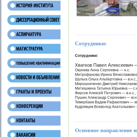
Сотрудники:
Сотрудники:
Хватков Павел Алексеевич — н
Окунева Анна Сергеевна — н.с.
Митрофанова Ирина Вячеславовна — 
Шульга Ольга Альбертовна — в.н.с., 
Мирошниченко Дмитрий Николаевич —
Митюшкина Татьяна Юрьевна — с.н.с.
Фирсов Алексей Петрович — в.н.с., к
Пушин Александр Сергеевич — м.н.
Тимербаев Вадим Рафаилович — м.
Кудрявцев Всеволод Анатольевич 
Основное направление и