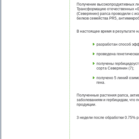
Получение высокопродуктивных лин
Трансформацию отечественных «00»
(Северянин) рапса проводили с и
белков семейства PR5, антимикроб
В настоящее время в результате 
разработан способ эфф
проведена генетическа
получены гербицидоусто
сорта Северянин (7);
получено 5 линий озимо
гена.
Полученные растения рапса, акти
заболеваниям и гербицидам, что п
продукции.
3 недели после обработки 0.75% 