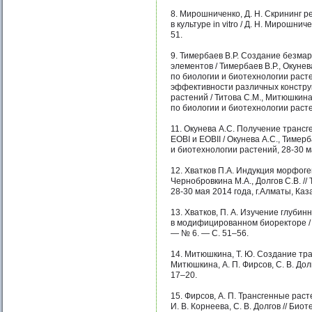
8. Мирошниченко, Д. Н. Скрининг 
в культуре in vitro / Д. Н. Мирошнич
51.
9. Тимербаев В.Р. Создание безма
элементов / Тимербаев В.Р., Окуне
по биологии и биотехнологии растен
эффективности различных конструк
растений / Титова С.М., Митюшкина
по биологии и биотехнологии растен
11. Окунева А.С. Получение транс
EOBI и EOBII / Окунева А.С., Тиме
и биотехнологии растений, 28-30 ма
12. Хватков П.А. Индукция морфоген
Чернобровкина М.А., Долгов С.В. 
28-30 мая 2014 года, г.Алматы, Каз
13. Хватков, П. А. Изучение глубин
в модифицированном биоректоре / П.
— № 6. — С. 51–56.
14. Митюшкина, Т. Ю. Создание тра
Митюшкина, А. П. Фирсов, С. В. До
17–20.
15. Фирсов, А. П. Трансгенные раст
И. В. Корнеева, С. В. Долгов // Би