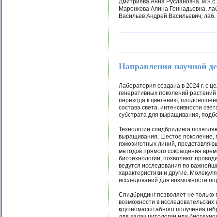
Дмитриева Анна Руслановна, м.н.с.
Маренкова Алина Геннадьевна, лаб
Васильев Андрей Васильевич, лаб.
Направления научной д
Лаборатория создана в 2024 г. с 
генеративных поколений растений 
перехода к цветению, плодоношени
состава света, интенсивности све
субстрата для выращивания, подбо
Технологии спидбридинга позволяю
выращивания. Шестое поколение, 
гомозиготных линий, представляю
методов прямого сокращения време
биотехнологии, позволяют провод
ведутся исследования по важнейши
характеристики и другие. Молеку
исследований для возможности оп
Спидбридинг позволяет не только 
возможности в исследовательских 
крупномасштабного получения гибр
для задач цитологии или биотехн