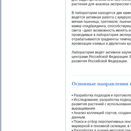
растения для анализа экспрессии 
В лаборатории находится две каме
ведётся активная работа с кукуру
мягкая пшеница, тритикале, пшени
камер спидбридинга, способствую
света –дают возможность менять и
проводимые в лаборатории экспер
отрабатываются градиенты темпер
яровизации озимых и двулетних ку
Лаборатория ведёт активное науч
центрами Российской Федерации. 
развития Российской Федерации.
Основные направления 
• Разработка подходов и протокол
• Исследование, разработка подхо
развития растений с использовани
выращивания.
• Анализ коллекций сортов, созда
данным.
• Поиск и отбор перспективных ге
маркерной и геномной селекции, в 
• Разработка и оценка методов сп