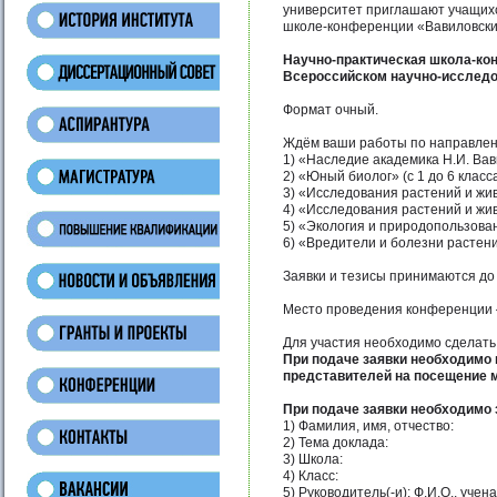
университет приглашают учащихс
школе-конференции «Вавиловские
Научно-практическая школа-кон
Всероссийском научно-исследо
Формат очный.
Ждём ваши работы по направлен
1) «Наследие академика Н.И. Вав
2) «Юный биолог» (с 1 до 6 класс
3) «Исследования растений и жив
4) «Исследования растений и жив
5) «Экология и природопользова
6) «Вредители и болезни растени
Заявки и тезисы принимаются до 
Место проведения конференции – 
Для участия необходимо сделать
При подаче заявки необходимо 
представителей на посещение 
При подаче заявки необходимо 
1) Фамилия, имя, отчество:
2) Тема доклада:
3) Школа:
4) Класс:
5) Руководитель(-и): Ф.И.О., уче