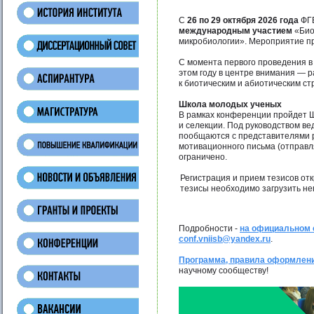
С
26 по 29 октября 2026 года
ФГ
международным участием
«Био
микробиологии». Мероприятие про
С момента первого проведения в
этом году в центре внимания — р
к биотическим и абиотическим ст
Школа молодых ученых
В рамках конференции пройдет Шк
и селекции. Под руководством в
пообщаются с представителями ре
мотивационного письма (отправ
ограничено.
Регистрация и прием тезисов отк
тезисы необходимо загрузить не
Подробности -
на официальном
conf.vniisb@yandex.ru
.
Программа, правила оформлени
научному сообществу!