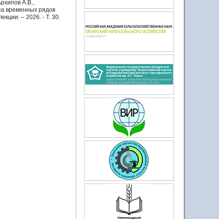
рхипов А.В.,
иза временных рядов
ции. – 2026. - Т. 30.