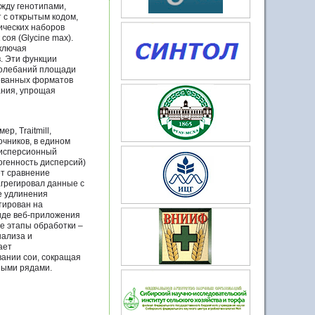
жду генотипами,
 с открытым кодом,
ических наборов
соя (Glycine max).
ключая
. Эти функции
 колебаний площади
рованных форматов
ания, упрощая
, Traitmill,
очников, в едином
дисперсионный
огенность дисперсий)
ет сравнение
агрегировал данные с
е удлинения
тирован на
виде веб-приложения
се этапы обработки –
нализа и
ает
ании сои, сокращая
ными рядами.