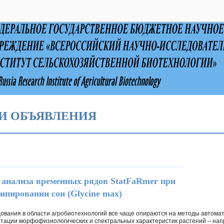
выключено
И ОБЪЯВЛЕНИЯ
 анализа временных рядов StatFaRmer при
ипировании сои (Glycine max)
ования в области агробиотехнологий все чаще опираются на методы автома
тации морфофизиологических и спектральных характеристик растений – нап