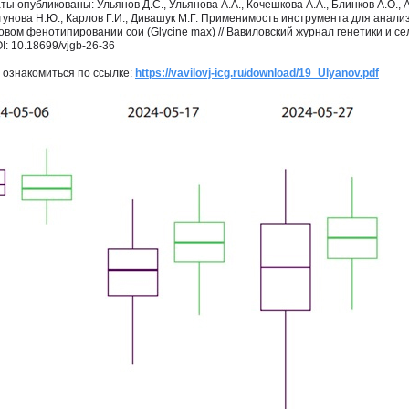
ы опубликованы: Ульянов Д.С., Ульянова А.А., Кочешкова А.А., Блинков А.О., А
тунова Н.Ю., Карлов Г.И., Дивашук М.Г. Применимость инструмента для анал
ом фенотипировании сои (Glycine max) // Вавиловский журнал генетики и селек
OI: 10.18699/vjgb-26-36
 ознакомиться по ссылке:
https://vavilovj-icg.ru/download/19_Ulyanov.pdf