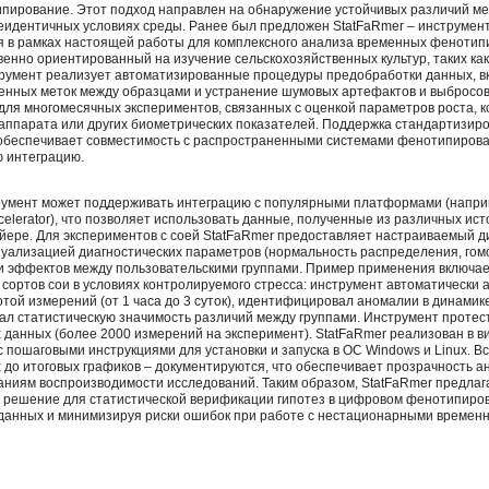
пирование. Этот подход направлен на обнаружение устойчивых различий ме
еидентичных условиях среды. Ранее был предложен StatFaRmer – инструмент
 в рамках настоящей работы для комплексного анализа временных фенотип
енно ориентированный на изучение сельскохозяйственных культур, таких как 
румент реализует автоматизированные процедуры предобработки данных, в
енных меток между образцами и устранение шумовых артефактов и выбросов
для многомесячных экспериментов, связанных с оценкой параметров роста,
аппарата или других биометрических показателей. Поддержка стандартизи
 обеспечивает совместимость с распространенными системами фенотипиров
 интеграцию.
румент может поддерживать интеграцию с популярными платформами (например
Accelerator), что позволяет использовать данные, полученные из различных ист
йере. Для экспериментов с соей StatFaRmer предоставляет настраиваемый 
зуализацией диагностических параметров (нормальность распределения, гом
и эффектов между пользовательскими группами. Пример применения включа
 сортов сои в условиях контролируемого стресса: инструмент автоматически 
той измерений (от 1 часа до 3 суток), идентифицировал аномалии в динамик
тал статистическую значимость различий между группами. Инструмент протес
данных (более 2000 измерений на эксперимент). StatFaRmer реализован в 
с пошаговыми инструкциями для установки и запуска в ОС Windows и Linux. В
 до итоговых графиков – документируются, что обеспечивает прозрачность а
аниям воспроизводимости исследований. Таким образом, StatFaRmer предлаг
 решение для статистической верификации гипотез в цифровом фенотипиров
 данных и минимизируя риски ошибок при работе с нестационарными времен