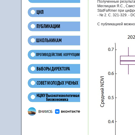
Полученные результат
Меглицкая Я.С., Свис
StatFaRmer при цифров
- № 2. С. 321-329. - D
С публикацией можно