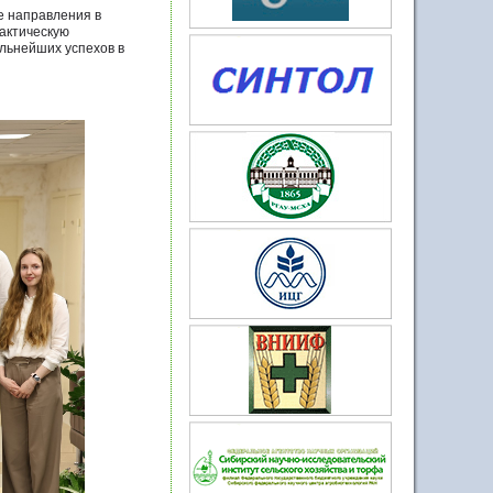
е направления в
рактическую
альнейших успехов в