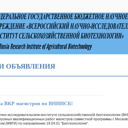
выключено
И ОБЪЯВЛЕНИЯ
та ВКР магистров во ВНИИСБ!
учно-исследовательском институте сельскохозяйственной биотехнологии (В
ускных квалификационных работ магистров совместной программы с Москов
ом (МФТИ) по направлению 19.04.01 "Биотехнология".